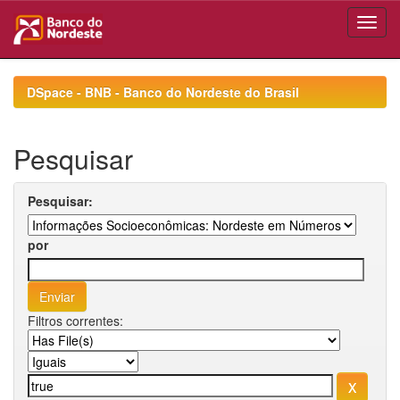
Skip
navigation
DSpace - BNB - Banco do Nordeste do Brasil
Pesquisar
Pesquisar:
por
Filtros correntes: