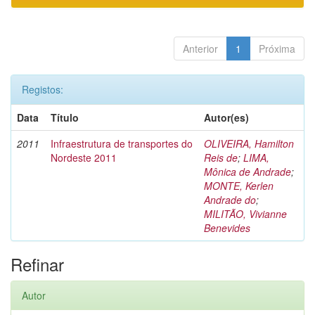
Anterior
1
Próxima
Registos:
Data
Título
Autor(es)
2011
Infraestrutura de transportes do
OLIVEIRA, Hamilton
Nordeste 2011
Reis de
;
LIMA,
Mônica de Andrade
;
MONTE, Kerlen
Andrade do
;
MILITÃO, Vivianne
Benevides
Refinar
Autor