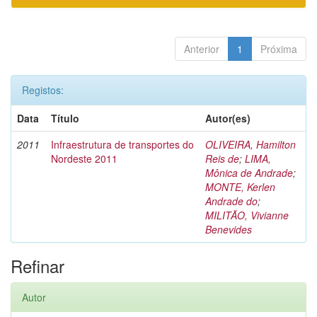
Anterior
1
Próxima
Registos:
Data
Título
Autor(es)
2011
Infraestrutura de transportes do
OLIVEIRA, Hamilton
Nordeste 2011
Reis de
;
LIMA,
Mônica de Andrade
;
MONTE, Kerlen
Andrade do
;
MILITÃO, Vivianne
Benevides
Refinar
Autor