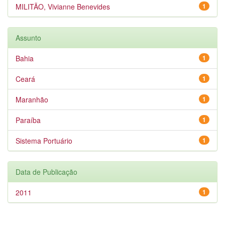
MILITÃO, Vivianne Benevides
1
Assunto
Bahia
1
Ceará
1
Maranhão
1
Paraíba
1
Sistema Portuário
1
Data de Publicação
2011
1