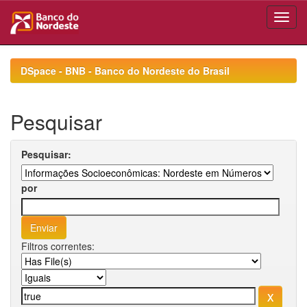
Skip
navigation
DSpace - BNB - Banco do Nordeste do Brasil
Pesquisar
Pesquisar:
por
Filtros correntes: