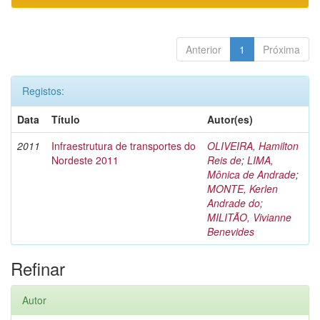
Anterior
1
Próxima
Registos:
Data
Título
Autor(es)
2011
Infraestrutura de transportes do
OLIVEIRA, Hamilton
Nordeste 2011
Reis de
;
LIMA,
Mônica de Andrade
;
MONTE, Kerlen
Andrade do
;
MILITÃO, Vivianne
Benevides
Refinar
Autor