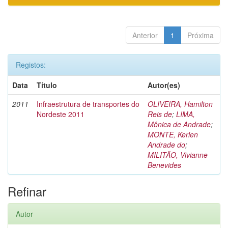
Anterior
1
Próxima
Registos:
Data
Título
Autor(es)
2011
Infraestrutura de transportes do
OLIVEIRA, Hamilton
Nordeste 2011
Reis de
;
LIMA,
Mônica de Andrade
;
MONTE, Kerlen
Andrade do
;
MILITÃO, Vivianne
Benevides
Refinar
Autor