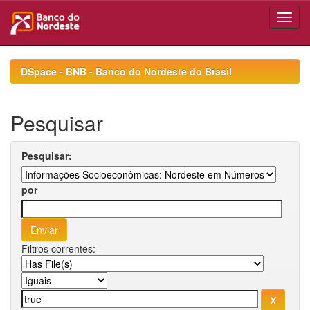
Skip
navigation
DSpace - BNB - Banco do Nordeste do Brasil
Pesquisar
Pesquisar:
por
Filtros correntes: