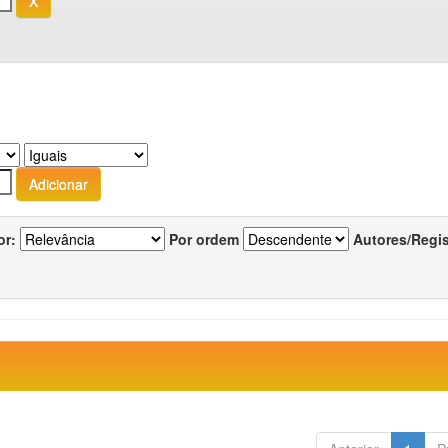
or:
Por ordem
Autores/Regi