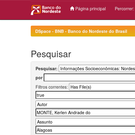
Página principal
Percorrer
Skip
navigation
DSpace - BNB - Banco do Nordeste do Brasil
Pesquisar
Pesquisar:
por
Filtros correntes: