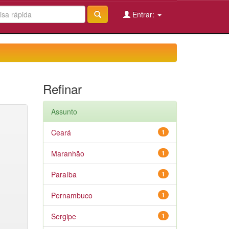
Entrar:
Refinar
Assunto
Ceará
1
Maranhão
1
Paraíba
1
Pernambuco
1
Sergipe
1