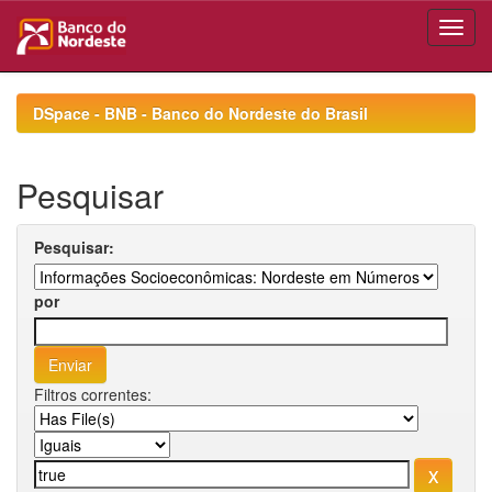
Skip
navigation
DSpace - BNB - Banco do Nordeste do Brasil
Pesquisar
Pesquisar:
por
Filtros correntes: