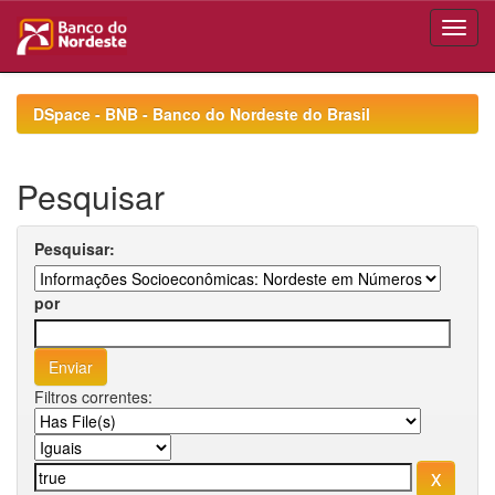
Skip
navigation
DSpace - BNB - Banco do Nordeste do Brasil
Pesquisar
Pesquisar:
por
Filtros correntes: