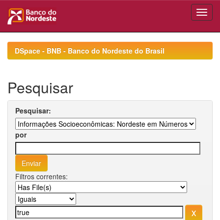
Skip
navigation
DSpace - BNB - Banco do Nordeste do Brasil
Pesquisar
Pesquisar:
por
Filtros correntes: