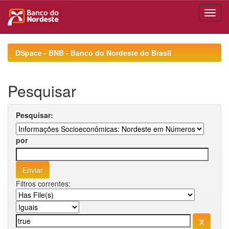
Skip
navigation
DSpace - BNB - Banco do Nordeste do Brasil
Pesquisar
Pesquisar:
por
Filtros correntes: