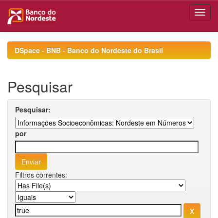
Skip
navigation
DSpace - BNB - Banco do Nordeste do Brasil
Pesquisar
Pesquisar:
por
Filtros correntes: