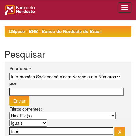
Skip
navigation
DSpace - BNB - Banco do Nordeste do Brasil
Pesquisar
Pesquisar:
por
Filtros correntes: