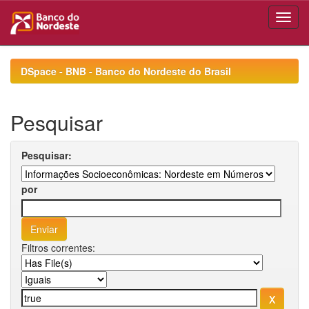
Skip
navigation
DSpace - BNB - Banco do Nordeste do Brasil
Pesquisar
Pesquisar:
por
Filtros correntes: