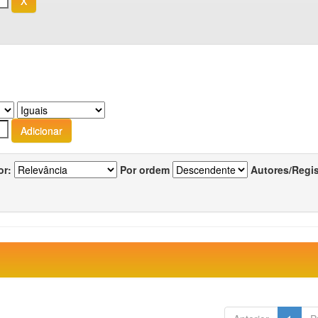
or:
Por ordem
Autores/Regi