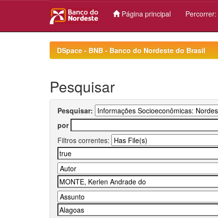
Página principal
Percorrer
Skip
navigation
DSpace - BNB - Banco do Nordeste do Brasil
Pesquisar
Pesquisar:
por
Filtros correntes: