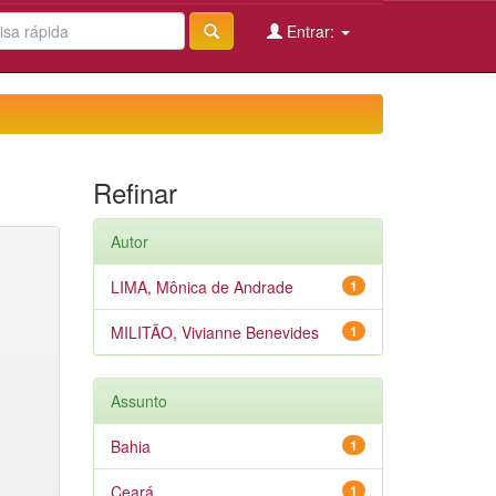
Entrar:
Refinar
Autor
LIMA, Mônica de Andrade
1
MILITÃO, Vivianne Benevides
1
Assunto
Bahia
1
Ceará
1