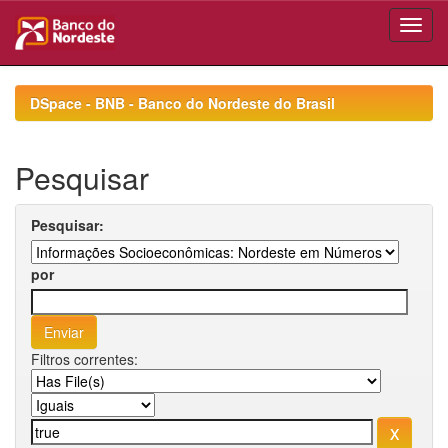
Skip
navigation
DSpace - BNB - Banco do Nordeste do Brasil
Pesquisar
Pesquisar:
por
Filtros correntes: