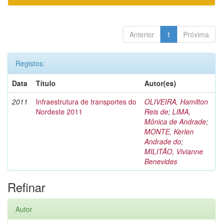
Anterior
1
Próxima
Registos:
Data
Título
Autor(es)
2011
Infraestrutura de transportes do
OLIVEIRA, Hamilton
Nordeste 2011
Reis de
;
LIMA,
Mônica de Andrade
;
MONTE, Kerlen
Andrade do
;
MILITÃO, Vivianne
Benevides
Refinar
Autor