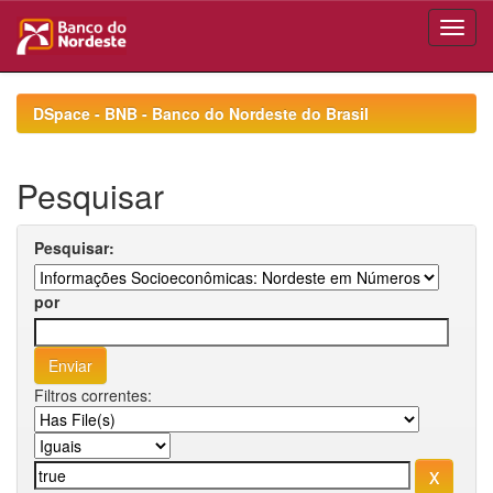
Skip
navigation
DSpace - BNB - Banco do Nordeste do Brasil
Pesquisar
Pesquisar:
por
Filtros correntes: