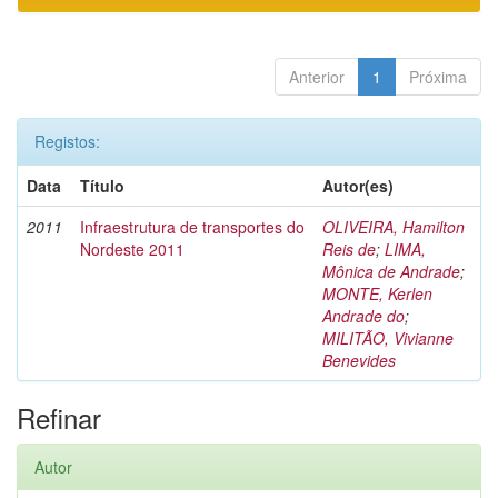
Anterior
1
Próxima
Registos:
Data
Título
Autor(es)
2011
Infraestrutura de transportes do
OLIVEIRA, Hamilton
Nordeste 2011
Reis de
;
LIMA,
Mônica de Andrade
;
MONTE, Kerlen
Andrade do
;
MILITÃO, Vivianne
Benevides
Refinar
Autor