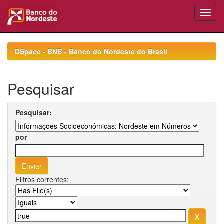
Skip
navigation
DSpace - BNB - Banco do Nordeste do Brasil
Pesquisar
Pesquisar:
por
Filtros correntes: