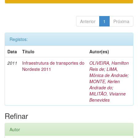
Anterior
1
Próxima
Registos:
Data
Título
Autor(es)
2011
Infraestrutura de transportes do
OLIVEIRA, Hamilton
Nordeste 2011
Reis de
;
LIMA,
Mônica de Andrade
;
MONTE, Kerlen
Andrade do
;
MILITÃO, Vivianne
Benevides
Refinar
Autor