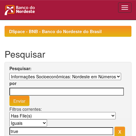
Skip
navigation
DSpace - BNB - Banco do Nordeste do Brasil
Pesquisar
Pesquisar:
por
Filtros correntes: