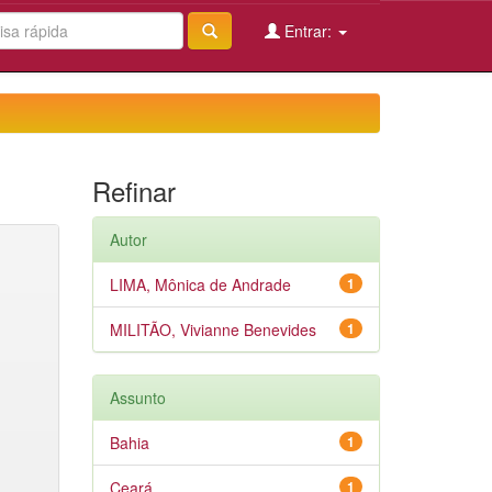
Entrar:
Refinar
Autor
LIMA, Mônica de Andrade
1
MILITÃO, Vivianne Benevides
1
Assunto
Bahia
1
Ceará
1