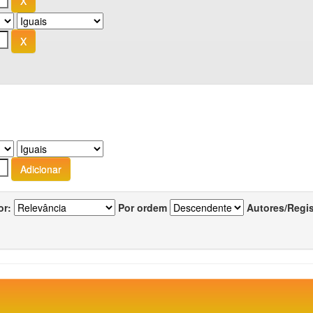
or:
Por ordem
Autores/Regi