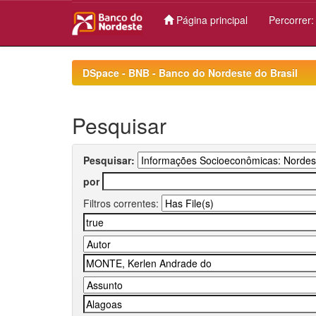
Página principal
Percorrer
Skip
navigation
DSpace - BNB - Banco do Nordeste do Brasil
Pesquisar
Pesquisar:
por
Filtros correntes: