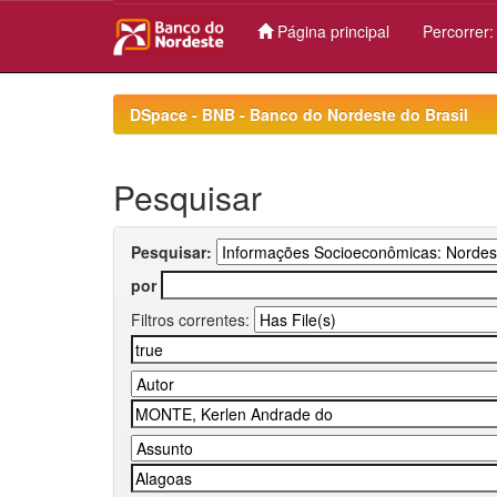
Página principal
Percorrer
Skip
navigation
DSpace - BNB - Banco do Nordeste do Brasil
Pesquisar
Pesquisar:
por
Filtros correntes: