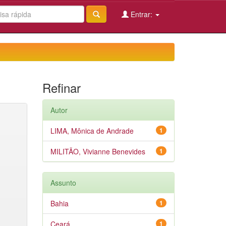
Entrar:
Refinar
Autor
LIMA, Mônica de Andrade
1
MILITÃO, Vivianne Benevides
1
Assunto
Bahia
1
Ceará
1