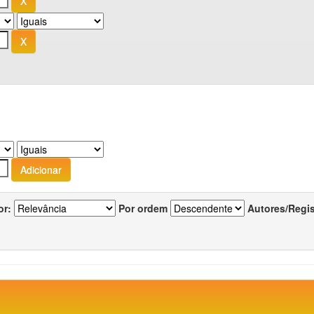
or:
Por ordem
Autores/Regi