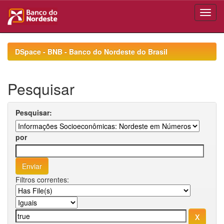
Skip
navigation
DSpace - BNB - Banco do Nordeste do Brasil
Pesquisar
Pesquisar:
por
Filtros correntes: