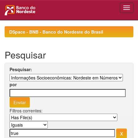
Skip
navigation
DSpace - BNB - Banco do Nordeste do Brasil
Pesquisar
Pesquisar:
por
Filtros correntes: