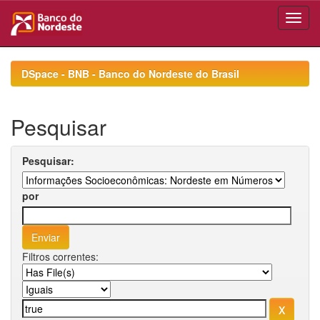
Skip
navigation
DSpace - BNB - Banco do Nordeste do Brasil
Pesquisar
Pesquisar:
por
Filtros correntes: