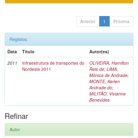
Anterior
1
Próxima
Registos:
Data
Título
Autor(es)
2011
Infraestrutura de transportes do
OLIVEIRA, Hamilton
Nordeste 2011
Reis de
;
LIMA,
Mônica de Andrade
;
MONTE, Kerlen
Andrade do
;
MILITÃO, Vivianne
Benevides
Refinar
Autor