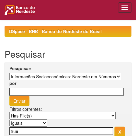
Skip
navigation
DSpace - BNB - Banco do Nordeste do Brasil
Pesquisar
Pesquisar:
por
Filtros correntes: