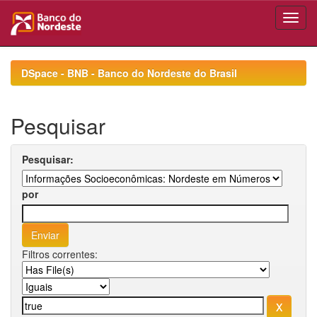
Skip
navigation
DSpace - BNB - Banco do Nordeste do Brasil
Pesquisar
Pesquisar:
por
Filtros correntes: