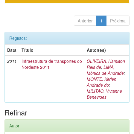
Anterior
1
Próxima
Registos:
Data
Título
Autor(es)
2011
Infraestrutura de transportes do
OLIVEIRA, Hamilton
Nordeste 2011
Reis de
;
LIMA,
Mônica de Andrade
;
MONTE, Kerlen
Andrade do
;
MILITÃO, Vivianne
Benevides
Refinar
Autor