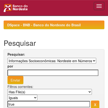
Skip
navigation
DSpace - BNB - Banco do Nordeste do Brasil
Pesquisar
Pesquisar:
por
Filtros correntes: