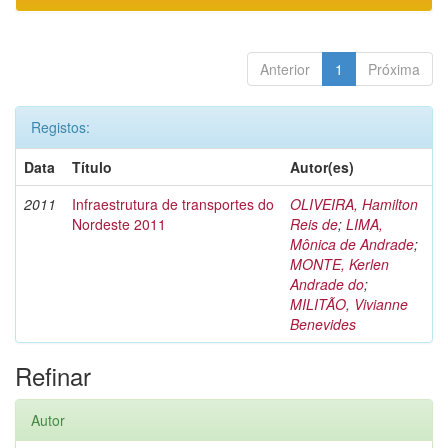
Anterior
1
Próxima
Registos:
Data
Título
Autor(es)
2011
Infraestrutura de transportes do
OLIVEIRA, Hamilton
Nordeste 2011
Reis de
;
LIMA,
Mônica de Andrade
;
MONTE, Kerlen
Andrade do
;
MILITÃO, Vivianne
Benevides
Refinar
Autor