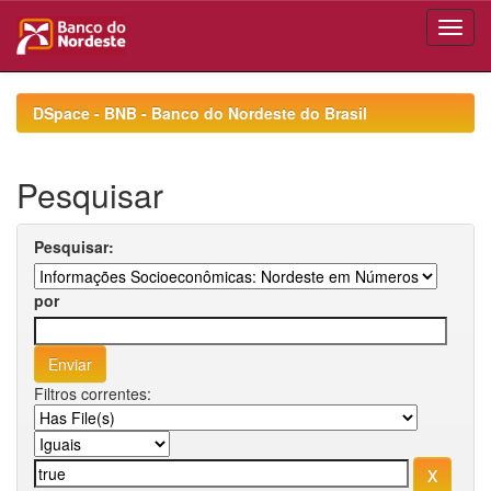
Skip
navigation
DSpace - BNB - Banco do Nordeste do Brasil
Pesquisar
Pesquisar:
por
Filtros correntes: