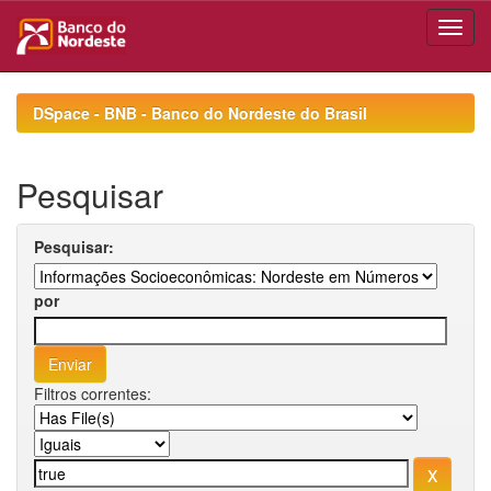
Skip
navigation
DSpace - BNB - Banco do Nordeste do Brasil
Pesquisar
Pesquisar:
por
Filtros correntes: