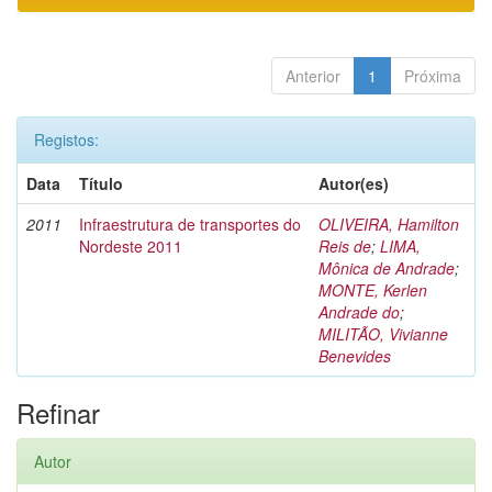
Anterior
1
Próxima
Registos:
Data
Título
Autor(es)
2011
Infraestrutura de transportes do
OLIVEIRA, Hamilton
Nordeste 2011
Reis de
;
LIMA,
Mônica de Andrade
;
MONTE, Kerlen
Andrade do
;
MILITÃO, Vivianne
Benevides
Refinar
Autor