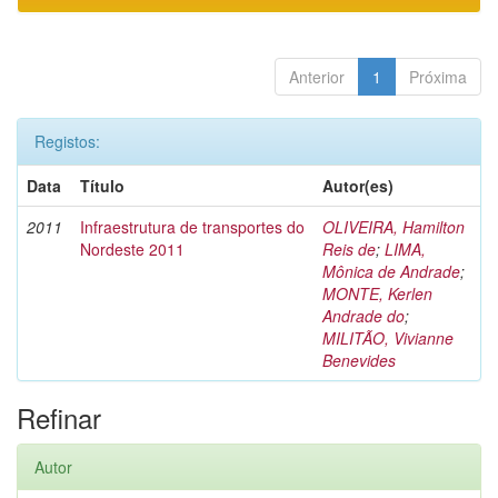
Anterior
1
Próxima
Registos:
Data
Título
Autor(es)
2011
Infraestrutura de transportes do
OLIVEIRA, Hamilton
Nordeste 2011
Reis de
;
LIMA,
Mônica de Andrade
;
MONTE, Kerlen
Andrade do
;
MILITÃO, Vivianne
Benevides
Refinar
Autor