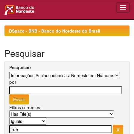
Skip
navigation
DSpace - BNB - Banco do Nordeste do Brasil
Pesquisar
Pesquisar:
por
Filtros correntes: