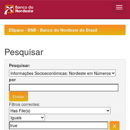
Skip
navigation
DSpace - BNB - Banco do Nordeste do Brasil
Pesquisar
Pesquisar:
por
Filtros correntes: