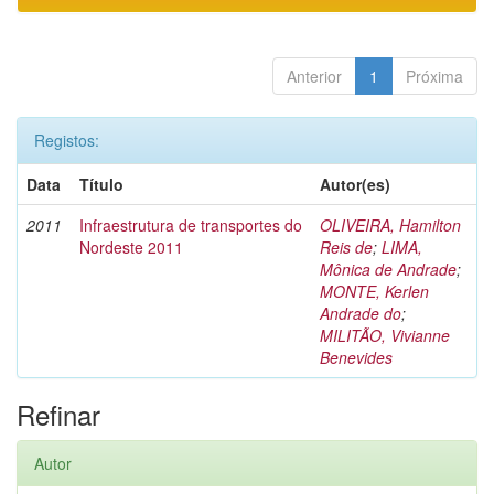
Anterior
1
Próxima
Registos:
Data
Título
Autor(es)
2011
Infraestrutura de transportes do
OLIVEIRA, Hamilton
Nordeste 2011
Reis de
;
LIMA,
Mônica de Andrade
;
MONTE, Kerlen
Andrade do
;
MILITÃO, Vivianne
Benevides
Refinar
Autor