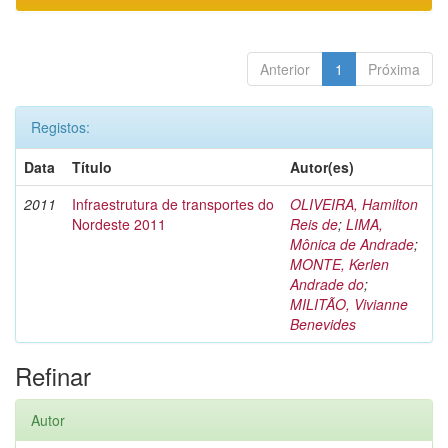
Anterior
1
Próxima
Registos:
Data
Título
Autor(es)
2011
Infraestrutura de transportes do
OLIVEIRA, Hamilton
Nordeste 2011
Reis de
;
LIMA,
Mônica de Andrade
;
MONTE, Kerlen
Andrade do
;
MILITÃO, Vivianne
Benevides
Refinar
Autor