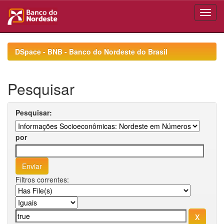
Skip
navigation
DSpace - BNB - Banco do Nordeste do Brasil
Pesquisar
Pesquisar:
por
Filtros correntes: