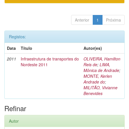
Anterior
1
Próxima
Registos:
Data
Título
Autor(es)
2011
Infraestrutura de transportes do
OLIVEIRA, Hamilton
Nordeste 2011
Reis de
;
LIMA,
Mônica de Andrade
;
MONTE, Kerlen
Andrade do
;
MILITÃO, Vivianne
Benevides
Refinar
Autor