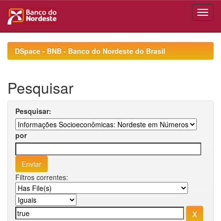
Skip
navigation
DSpace - BNB - Banco do Nordeste do Brasil
Pesquisar
Pesquisar:
por
Filtros correntes: