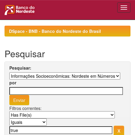
Skip
navigation
DSpace - BNB - Banco do Nordeste do Brasil
Pesquisar
Pesquisar:
por
Filtros correntes: