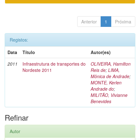
Anterior
1
Próxima
Registos:
Data
Título
Autor(es)
2011
Infraestrutura de transportes do
OLIVEIRA, Hamilton
Nordeste 2011
Reis de
;
LIMA,
Mônica de Andrade
;
MONTE, Kerlen
Andrade do
;
MILITÃO, Vivianne
Benevides
Refinar
Autor