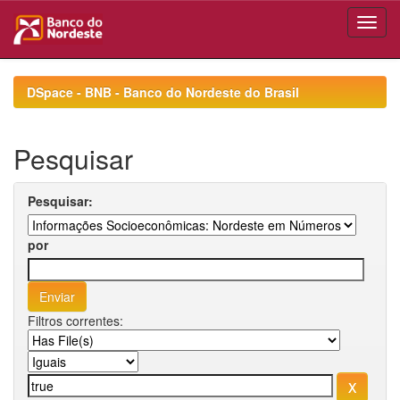
Skip
navigation
DSpace - BNB - Banco do Nordeste do Brasil
Pesquisar
Pesquisar:
por
Filtros correntes: