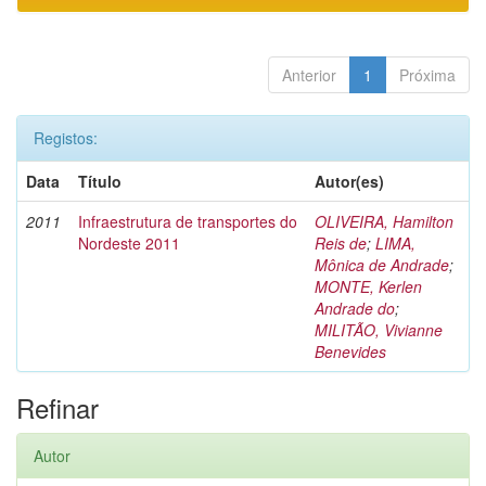
Anterior
1
Próxima
Registos:
Data
Título
Autor(es)
2011
Infraestrutura de transportes do
OLIVEIRA, Hamilton
Nordeste 2011
Reis de
;
LIMA,
Mônica de Andrade
;
MONTE, Kerlen
Andrade do
;
MILITÃO, Vivianne
Benevides
Refinar
Autor