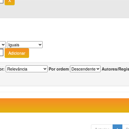
or:
Por ordem
Autores/Regi