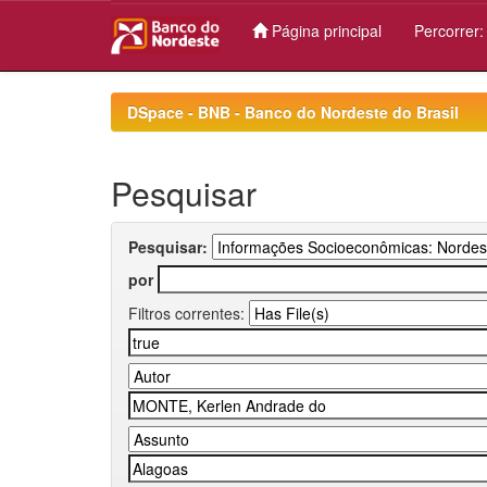
Página principal
Percorrer
Skip
navigation
DSpace - BNB - Banco do Nordeste do Brasil
Pesquisar
Pesquisar:
por
Filtros correntes: