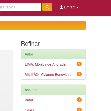
Entrar:
Refinar
Autor
LIMA, Mônica de Andrade
1
MILITÃO, Vivianne Benevides
1
Assunto
Bahia
1
Ceará
1