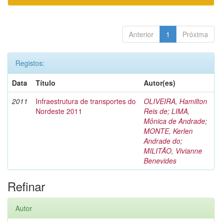
Anterior
1
Próxima
Registos:
Data
Título
Autor(es)
2011
Infraestrutura de transportes do
OLIVEIRA, Hamilton
Nordeste 2011
Reis de
;
LIMA,
Mônica de Andrade
;
MONTE, Kerlen
Andrade do
;
MILITÃO, Vivianne
Benevides
Refinar
Autor