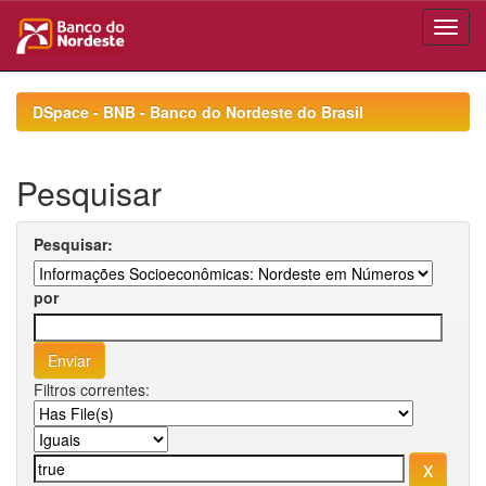
Skip
navigation
DSpace - BNB - Banco do Nordeste do Brasil
Pesquisar
Pesquisar:
por
Filtros correntes: