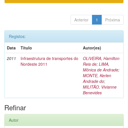
Anterior
1
Próxima
Registos:
Data
Título
Autor(es)
2011
Infraestrutura de transportes do
OLIVEIRA, Hamilton
Nordeste 2011
Reis de
;
LIMA,
Mônica de Andrade
;
MONTE, Kerlen
Andrade do
;
MILITÃO, Vivianne
Benevides
Refinar
Autor