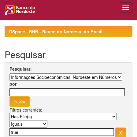
Skip
navigation
DSpace - BNB - Banco do Nordeste do Brasil
Pesquisar
Pesquisar:
por
Filtros correntes: