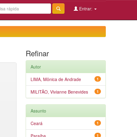
Entrar:
Refinar
Autor
LIMA, Mônica de Andrade
1
MILITÃO, Vivianne Benevides
1
Assunto
Ceará
1
Paraíba
1