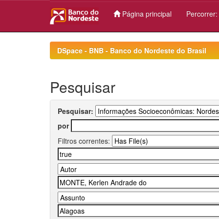
Página principal
Percorrer
Skip
navigation
DSpace - BNB - Banco do Nordeste do Brasil
Pesquisar
Pesquisar:
por
Filtros correntes: