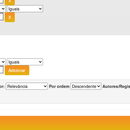
or:
Por ordem
Autores/Regi