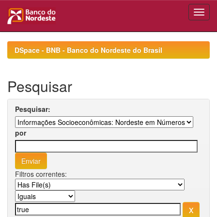
Skip
navigation
DSpace - BNB - Banco do Nordeste do Brasil
Pesquisar
Pesquisar:
por
Filtros correntes: