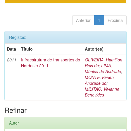
Anterior
1
Próxima
Registos:
Data
Título
Autor(es)
2011
Infraestrutura de transportes do
OLIVEIRA, Hamilton
Nordeste 2011
Reis de
;
LIMA,
Mônica de Andrade
;
MONTE, Kerlen
Andrade do
;
MILITÃO, Vivianne
Benevides
Refinar
Autor