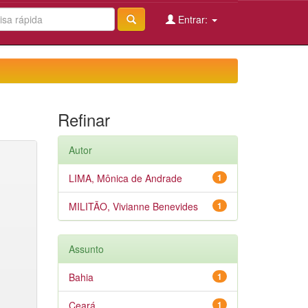
Entrar:
Refinar
Autor
LIMA, Mônica de Andrade
1
MILITÃO, Vivianne Benevides
1
Assunto
Bahia
1
Ceará
1