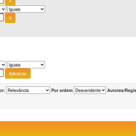
or:
Por ordem
Autores/Regi