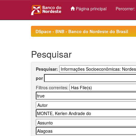
Página principal
Percorrer
Skip
navigation
DSpace - BNB - Banco do Nordeste do Brasil
Pesquisar
Pesquisar:
por
Filtros correntes: