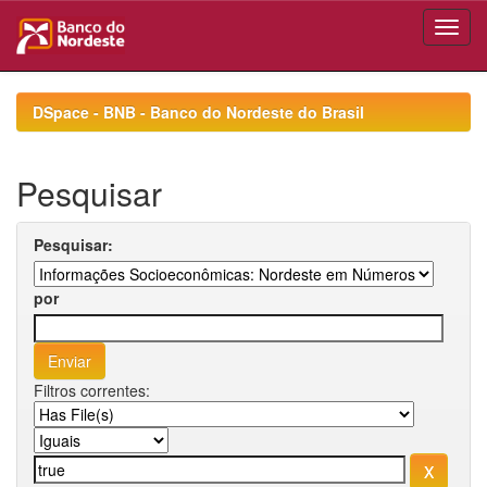
Skip
navigation
DSpace - BNB - Banco do Nordeste do Brasil
Pesquisar
Pesquisar:
por
Filtros correntes: