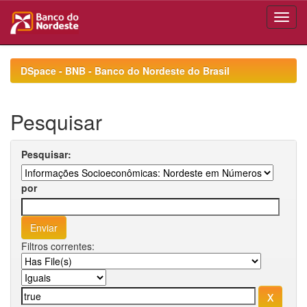
Skip
navigation
DSpace - BNB - Banco do Nordeste do Brasil
Pesquisar
Pesquisar:
por
Filtros correntes: