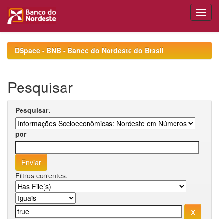
Skip
navigation
DSpace - BNB - Banco do Nordeste do Brasil
Pesquisar
Pesquisar:
por
Filtros correntes: