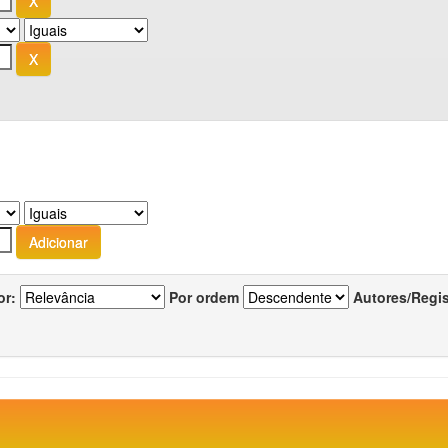
or:
Por ordem
Autores/Regi