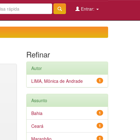
Entrar:
Refinar
Autor
LIMA, Mônica de Andrade
1
Assunto
Bahia
1
Ceará
1
Maranhão
1