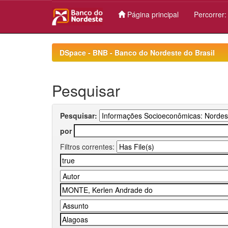
Página principal
Percorrer
Skip
navigation
DSpace - BNB - Banco do Nordeste do Brasil
Pesquisar
Pesquisar:
por
Filtros correntes: