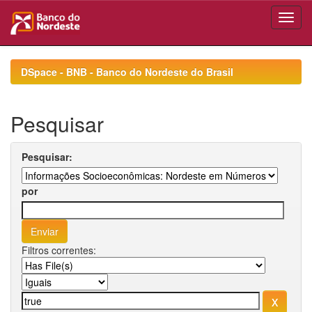
Skip
navigation
DSpace - BNB - Banco do Nordeste do Brasil
Pesquisar
Pesquisar:
por
Filtros correntes: