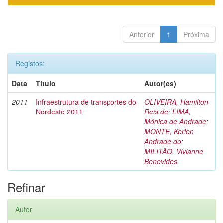
Anterior
1
Próxima
Registos:
Data
Título
Autor(es)
2011
Infraestrutura de transportes do
OLIVEIRA, Hamilton
Nordeste 2011
Reis de
;
LIMA,
Mônica de Andrade
;
MONTE, Kerlen
Andrade do
;
MILITÃO, Vivianne
Benevides
Refinar
Autor