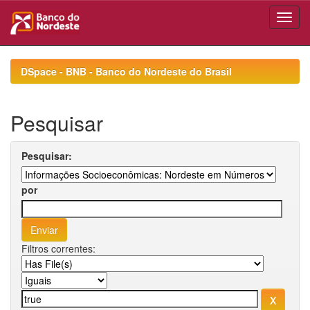
Skip
navigation
DSpace - BNB - Banco do Nordeste do Brasil
Pesquisar
Pesquisar:
por
Filtros correntes: