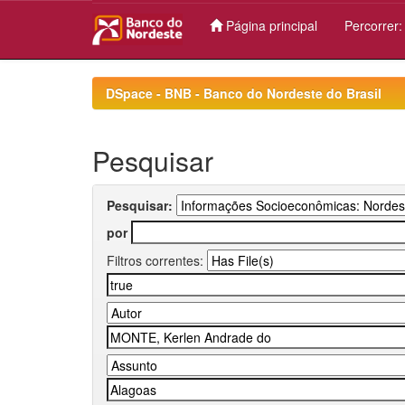
Página principal
Percorrer
Skip
navigation
DSpace - BNB - Banco do Nordeste do Brasil
Pesquisar
Pesquisar:
por
Filtros correntes: