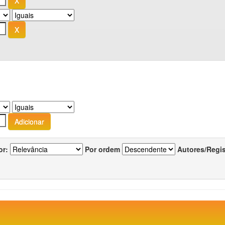
or:
Por ordem
Autores/Regi