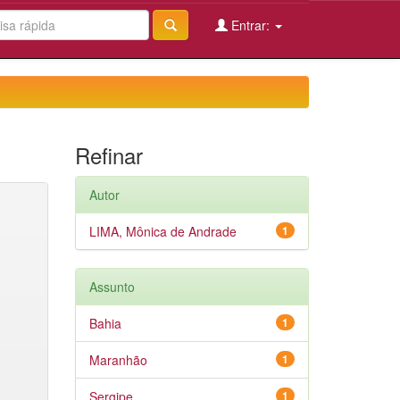
Entrar:
Refinar
Autor
LIMA, Mônica de Andrade
1
Assunto
Bahia
1
Maranhão
1
Sergipe
1