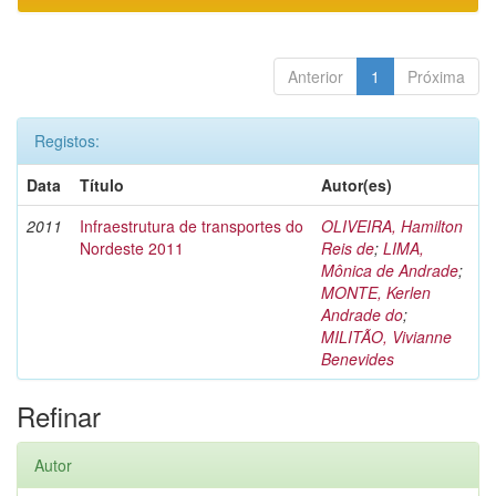
Anterior
1
Próxima
Registos:
Data
Título
Autor(es)
2011
Infraestrutura de transportes do
OLIVEIRA, Hamilton
Nordeste 2011
Reis de
;
LIMA,
Mônica de Andrade
;
MONTE, Kerlen
Andrade do
;
MILITÃO, Vivianne
Benevides
Refinar
Autor