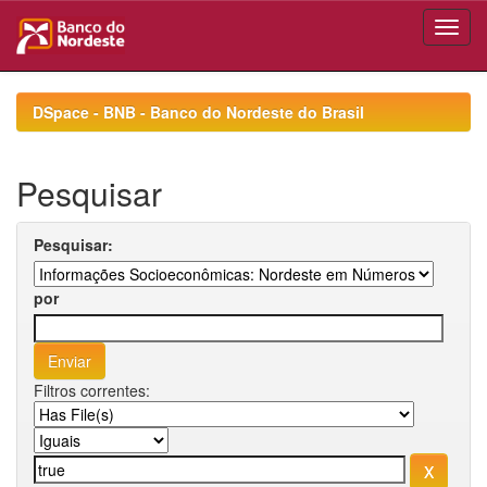
Skip
navigation
DSpace - BNB - Banco do Nordeste do Brasil
Pesquisar
Pesquisar:
por
Filtros correntes: