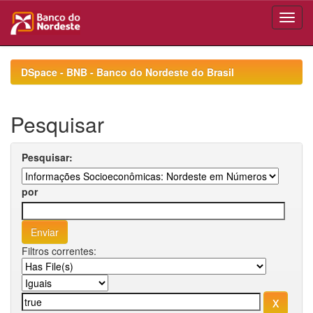
Skip
navigation
DSpace - BNB - Banco do Nordeste do Brasil
Pesquisar
Pesquisar:
por
Filtros correntes: