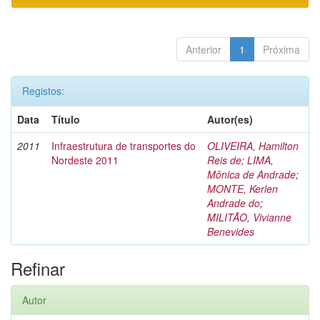
Anterior
1
Próxima
Registos:
Data
Título
Autor(es)
2011
Infraestrutura de transportes do
OLIVEIRA, Hamilton
Nordeste 2011
Reis de
;
LIMA,
Mônica de Andrade
;
MONTE, Kerlen
Andrade do
;
MILITÃO, Vivianne
Benevides
Refinar
Autor