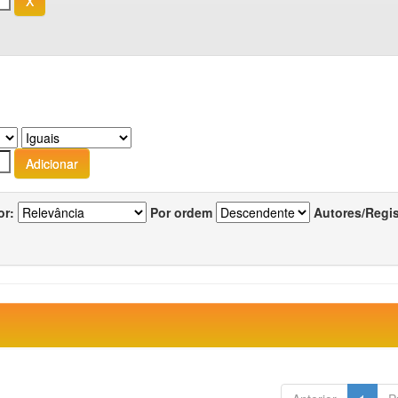
or:
Por ordem
Autores/Regi