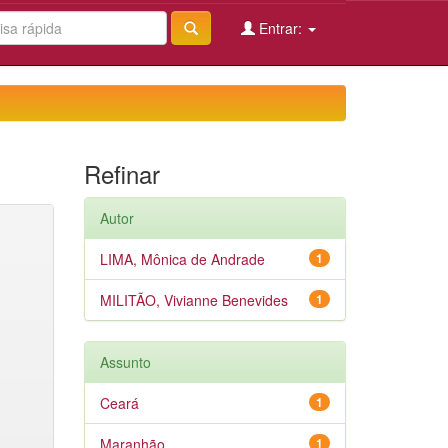
Entrar:
Refinar
Autor
LIMA, Mônica de Andrade
1
MILITÃO, Vivianne Benevides
1
Assunto
Ceará
1
Maranhão
1