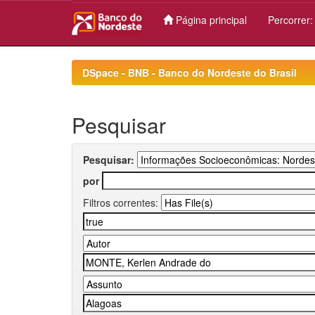
Página principal
Percorrer
Skip
navigation
DSpace - BNB - Banco do Nordeste do Brasil
Pesquisar
Pesquisar:
por
Filtros correntes: