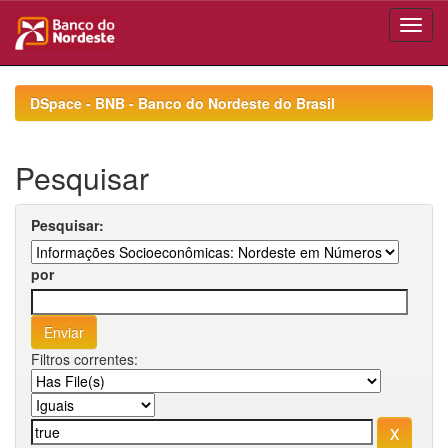
Skip
navigation
DSpace - BNB - Banco do Nordeste do Brasil
Pesquisar
Pesquisar:
por
Filtros correntes: